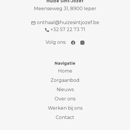
Huize Sint-Jozef
Meenseweg 31, 8900 Ieper
onthaal@huizesintjozef.be
+32 57 22 73 71
Volg ons:
Navigatie
Home
Zorgaanbod
Nieuws
Over ons
Werken bij ons
Contact